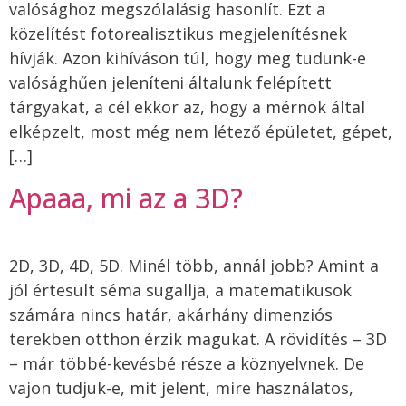
valósághoz megszólalásig hasonlít. Ezt a
közelítést fotorealisztikus megjelenítésnek
hívják. Azon kihíváson túl, hogy meg tudunk-e
valósághűen jeleníteni általunk felépített
tárgyakat, a cél ekkor az, hogy a mérnök által
elképzelt, most még nem létező épületet, gépet,
[…]
Apaaa, mi az a 3D?
2D, 3D, 4D, 5D. Minél több, annál jobb? Amint a
jól értesült séma sugallja, a matematikusok
számára nincs határ, akárhány dimenziós
terekben otthon érzik magukat. A rövidítés – 3D
– már többé-kevésbé része a köznyelvnek. De
vajon tudjuk-e, mit jelent, mire használatos,