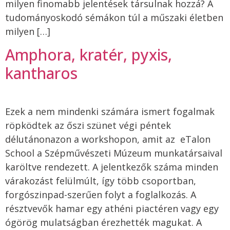
milyen finomabb jelentések társulnak hozzá? A
tudományoskodó sémákon túl a műszaki életben
milyen […]
Amphora, kratér, pyxis,
kantharos
Ezek a nem mindenki számára ismert fogalmak
röpködtek az őszi szünet végi péntek
délutánonazon a workshopon, amit az eTalon
School a Szépművészeti Múzeum munkatársaival
karöltve rendezett. A jelentkezők száma minden
várakozást felülmúlt, így több csoportban,
forgószinpad-szerűen folyt a foglalkozás. A
résztvevők hamar egy athéni piactéren vagy egy
ógörög mulatságban érezhették magukat. A