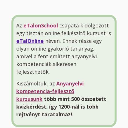
Az
eTalonSchool
csapata kidolgozott
egy tisztán online felkészítő kurzust is
eTalOnline
néven. Ennek része egy
olyan online gyakorló tananyag,
amivel a fent említett anyanyelvi
kompetenciák sikeresen
fejleszthetők.
Kiszámoltuk, az
Anyanyelvi
kompetencia-fejlesztő
kurzusunk
több mint 500 összetett
kvízkérdést, így 1200-nál is több
rejtvényt taratalmaz!