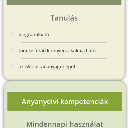
Tanulás
megtanulható
tanulás után könnyen alkalmazható
az iskolai tananyagra épül
Anyanyelvi kompetenciák
Mindennapi használat