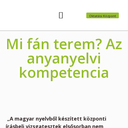
Oktatási Központ
Felvételi előkészítők
Nyári táborok
Mi fán terem? Az
anyanyelvi
kompetencia
„A magyar nyelvből készített központi
írásbeli vizsgatesztek elsősorban nem