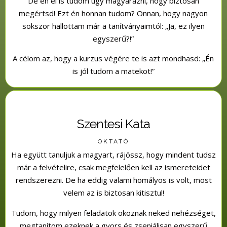
De én el is tudom úgy magyarázni, hogy biztosan
megértsd! Ezt én honnan tudom? Onnan, hogy nagyon
sokszor hallottam már a tanítványaimtól: „Ja, ez ilyen
egyszerű?!”
A célom az, hogy a kurzus végére te is azt mondhasd: „Én
is jól tudom a matekot!”
Szentesi Kata
OKTATÓ
Ha együtt tanuljuk a magyart, rájössz, hogy mindent tudsz
már a felvételire, csak megfelelően kell az ismereteidet
rendszerezni. De ha eddig valami homályos is volt, most
velem az is biztosan kitisztul!
Tudom, hogy milyen feladatok okoznak neked nehézséget,
megtanítom ezeknek a gyors és zseniálisan egyszerű