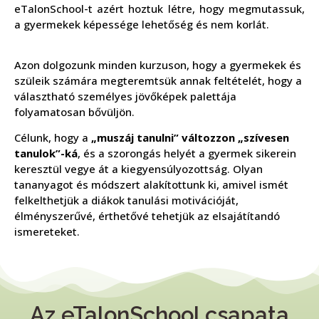
eTalonSchool-t azért hoztuk létre, hogy megmutassuk,
a gyermekek képessége lehetőség és nem korlát.
Azon dolgozunk minden kurzuson, hogy a gyermekek és
szüleik számára megteremtsük annak feltételét, hogy a
választható személyes jövőképek palettája
folyamatosan bővüljön.
Célunk, hogy a
„muszáj tanulni” változzon „szívesen
tanulok”-ká
, és a szorongás helyét a gyermek sikerein
keresztül vegye át a kiegyensúlyozottság. Olyan
tananyagot és módszert alakítottunk ki, amivel ismét
felkelthetjük a diákok tanulási motivációját,
élményszerűvé, érthetővé tehetjük az elsajátítandó
ismereteket.
Az eTalonSchool csapata