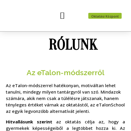
Oktatási Központ
Felvételi előkészítők
Nyári táborok
RÓLUNK
Az eTalon-módszerről
Az eTalon-módszerrel hatékonyan, motiváltan lehet
tanulni, mindegy milyen tantárgyról van szó. Mindazok
számára, akik nem csak a túlélésre játszanak, hanem
tényleges értéket várnak az oktatástól, az eTalonSchool
az egyik legvonzóbb alternatívát jelenti.
Hitvallásunk szerint
az oktatás célja az, hogy a
gyermekek képességeiből a legtöbbet hozza ki. Az