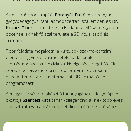
Az eTalonSchool alapítói
Boronyák Enikő
pszichológus,
gyógypedagógus, tanulásmódszertani szakember, és
Dr.
Kovács Tibor
informatikus, a Budapesti Műszaki Egyetem
docense, akinek fő szakterülete a 3D vizualizáció és
animáció.
Tibor feladata megalkotni a kurzusok szakmai-tartalmi
elemeit, míg Enikő az ismeretek átadásának
tanulásmódszertani, didaktikai kidolgozását végzi. Velük
találkozhatnak az
eTalonSchool tantermi kurzusain
,
mindketten oktatnak matematikát, 3D animációt és
programozást.
A magyar felvételi előkészítő tananyagának kidolgozója és
oktatója
Szentesi Kata
tanár kolléganőnk, akinek több éves
tapasztalata van a diákok felvételire való felkészítésében.