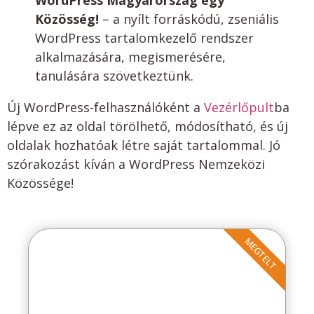
WordPress Magyarország egy
Közösség!
– a nyílt forráskódú, zseniális
WordPress tartalomkezelő rendszer
alkalmazására, megismerésére,
tanulására szövetkeztünk.
Új WordPress-felhasználóként a
Vezérlőpult
ba
lépve ez az oldal törölhető, módosítható, és új
oldalak hozhatóak létre saját tartalommal. Jó
szórakozást kíván a WordPress Nemzeközi
Közössége!
MEGTELT