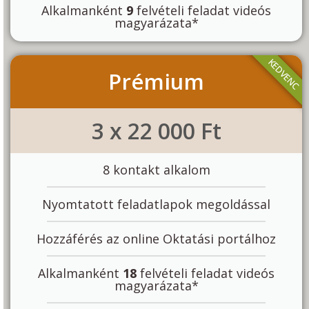
Alkalmanként
9
felvételi feladat videós
magyarázata*
KEDVENC
Prémium
3 x 22 000 Ft
8 kontakt alkalom
Nyomtatott feladatlapok megoldással
Hozzáférés az online Oktatási portálhoz
Alkalmanként
18
felvételi feladat videós
magyarázata*