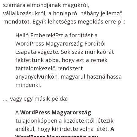
számára elmondjanak magukról,
vállalkozásukról, a honlapról néhány jellemző
mondatot. Egyik lehetséges megoldás erre pl.:
Helló Emberek!Ezt a fordítást a
WordPress Magyarország Fordítói
csapata végezte. Sok száz munkaórát
fektettünk abba, hogy ezt a remek
tartalomkezelő rendszert
anyanyelvünkön, magyarul használhassa
mindenki.
…. vagy egy másik példa:
A
WordPress Magyarország
tulajdonképpen a kezdetektől létezik
anélkül, hogy kihirdette volna létét.
A