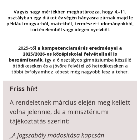
Vagyis nagy mértékben meghatározza, hogy 4.-11.
osztályban egy diákot év végén hányasra zárnak majd le
például magyarból, matekból, természettudományokból,
történelemből vagy idegen nyelvből.
2025-től
a kompetenciamérés eredményei a
2025/2026-os középiskolai felvételinél is
beszámítanák
, így a 6 osztályos gimnáziumba készülő
ötödikeseken és a jövőre felvételiző hetedikeseken a
többi évfolyamhoz képest még nagyobb lesz a teher.
Friss hír!
A rendeletnek március elején meg kellett
volna jelennie, de a minisztériumi
tájékoztatás szerint:
„A jogszabály módosítása kapcsán